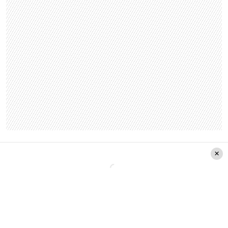
Para comenzar con sus palabras, la
esposa de
Juan Carlos Valdivia
señaló: «No sé si en
Instagram o en Twitter, no sé, que hinchan que le
dicen de color a los… ¿cómo se dice? Es como
que yo me ofendería que me dijeran blanca,
clara».