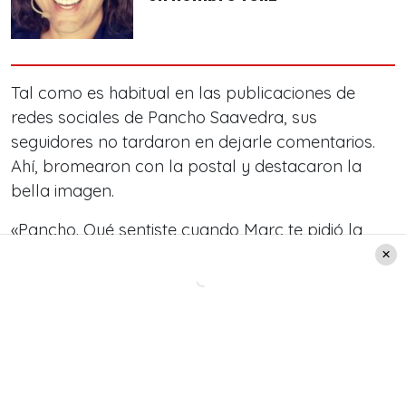
Tal como es habitual en las publicaciones de
redes sociales de Pancho Saavedra, sus
seguidores no tardaron en dejarle comentarios.
Ahí, bromearon con la postal y destacaron la
bella imagen.
«Pancho. Qué sentiste cuando Marc te pidió la
fotografía? Te dio lata?», «La suertecita de Marc
Anthony», «Suertudo», «Un crack», «Qué foto»,
«Me
muerooooo… cómo te envidio Panchito»,
«Increíble», «Hermosa foto»,
«Bellos», «Lo mejor
de Chile» y «Ejaleeeee, lindos recuerdos. Uds son
top, grandes 👏🏻👏🏻👏🏻👏🏻🤗», fueron algunos
de los mensajes que le dejaron.