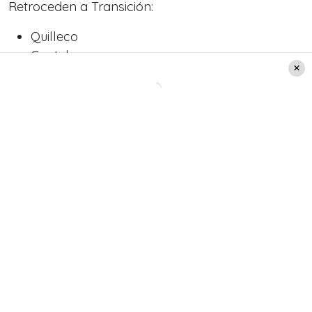
Retroceden a Transición:
Quilleco
Contulmo
Cifras diarias
Los cambios en el plan Paso a Paso no fueron
los únicos revelados en la jornada. Hoy, el
Minsal
informó que se reportaron 3.193 casos nuevos, de
los cuales un 11% se diagnostica por test de
antígeno, un 29% se origina por Búsqueda Activa
de Casos (BAC) y un 28% de los notificados son
asintomáticos. Además,
la Región Metropolitana
presenta un 15% por antígeno, un 21% por BAC
y 23% de los casos notificados son
asintomáticos.