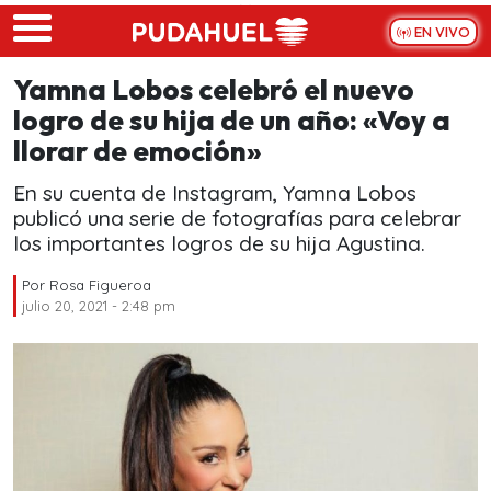
Skip to main content
EN VIVO
Yamna Lobos celebró el nuevo
logro de su hija de un año: «Voy a
llorar de emoción»
En su cuenta de Instagram, Yamna Lobos
publicó una serie de fotografías para celebrar
los importantes logros de su hija Agustina.
Por
Rosa Figueroa
julio 20, 2021 - 2:48 pm