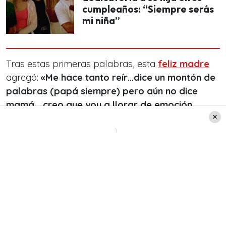
cumpleaños: “Siempre serás
mi niña”
Tras estas primeras palabras, esta
feliz madre
agregó:
«Me hace tanto reír…dice un montón de
palabras (papá siempre) pero aún no dice
mamá… creo que voy a llorar de emoción
cuando lo diga!»
.
«¿Les paso algo similar? Parece que es más
fácil pronunciar papá jajajaj🤷🏻‍♀️»
, culminó
consultándole Yamna Lobos a sus seguidores.