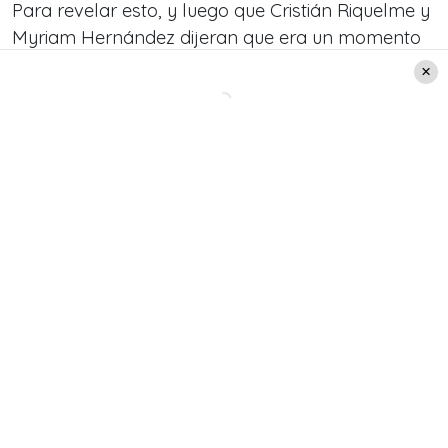
Para revelar esto, y luego que Cristián Riquelme y
Myriam Hernández dijeran que era un momento
duro, Antonio Vodanovic comentó:
«Las
eliminatorias son así, lamentablemente… La
decisión de este jurado es unánime. Quien nos
deja es Marco Antonio Solís»
.
Si bien los jurados destacaron su parecido con el
intérprete, señalaron que era importante que
cuidara su afinación. Ese fue el motivo por el que
fue eliminado.