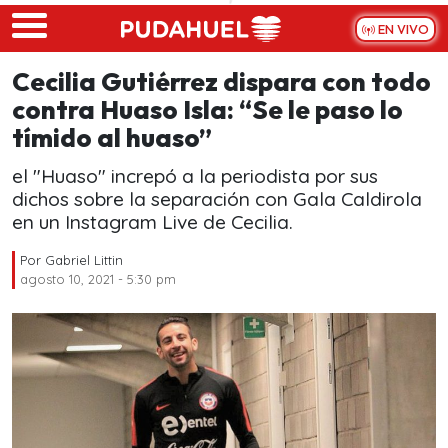
Skip to main content
EN VIVO
Cecilia Gutiérrez dispara con todo
contra Huaso Isla: “Se le paso lo
tímido al huaso”
el "Huaso" increpó a la periodista por sus
dichos sobre la separación con Gala Caldirola
en un Instagram Live de Cecilia.
Por
Gabriel Littin
agosto 10, 2021 - 5:30 pm