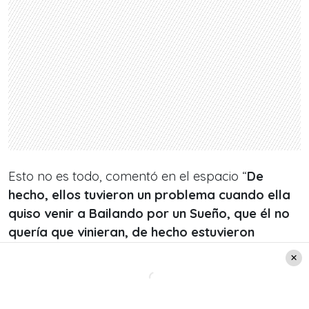
Esto no es todo, comentó en el espacio “
De
hecho, ellos tuvieron un problema cuando ella
quiso venir a Bailando por un Sueño, que él no
quería que vinieran, de hecho estuvieron
separados en ese período porque él no quería
que trabajara»,
añadió Gutiérrez.
Asimismo, la periodista siguió agregando detalles