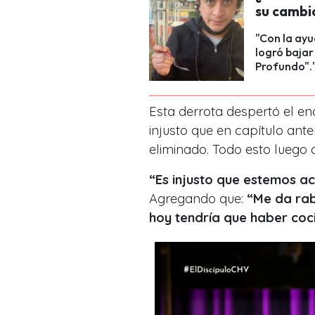
su cambi
"Con la ay
logró bajar
Profundo".
Esta derrota despertó el e
injusto que en capítulo ante
eliminado. Todo esto luego 
“Es injusto que estemos a
Agregando que:
“Me da rab
hoy tendría que haber co