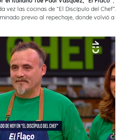
r el italiano fue Paul Vásquez, “El Flaco”
,
vez las cocinas de “El Discípulo del Chef”.
liminado previo al repechaje, donde volvió a