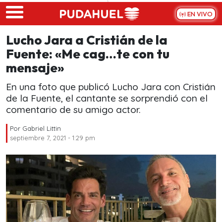
Skip to main content
EN VIVO
Lucho Jara a Cristián de la
Fuente: «Me cag…te con tu
mensaje»
En una foto que publicó Lucho Jara con Cristián
de la Fuente, el cantante se sorprendió con el
comentario de su amigo actor.
Por
Gabriel Littin
septiembre 7, 2021 - 1:29 pm