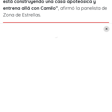
está construyendo una casa apoteósica y
entrena allá con Camilo”
, afirmó la panelista de
Zona de Estrellas.
Leer también:
Se filtran los supuestos
finalistas de "El Discípulo Del
Chef"
Esta supuesta relación entre Marité Matus y
Camilo Huerta aparece en medio de los rumores
que vinculan a
Vidal con la periodista
colombiana, Daniella Durán
. Es más, fue la
misma Cecilia Gutiérrez quien entregó detalles de