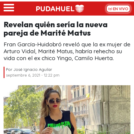
Skip to main content
EN VIVO
Revelan quién sería la nueva
pareja de Marité Matus
Fran García-Huidobró reveló que la ex mujer de
Arturo Vidal, Marité Matus, habría rehecho su
vida con el ex chico Yingo, Camilo Huerta.
Por
José Ignacio Aguilar
septiembre 6, 2021 - 12:22 pm