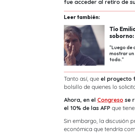
fue acceder al retiro de s
Leer también:
Tío Emili
soborno:
"Luego de q
mostrar un 
todo."
Tanto así, que
el proyecto 
bolsillo de quienes lo solici
Ahora, en el
Congreso
se r
el 10% de las AFP
que tiene
Sin embargo, la discusión pr
económica que tendría como 