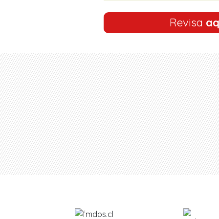
Revisa
aq