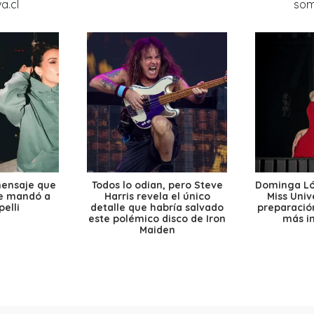
mensaje que
Todos lo odian, pero Steve
Dominga Lóp
le mandó a
Harris revela el único
Miss Univ
elli
detalle que habría salvado
preparación
este polémico disco de Iron
más i
Maiden