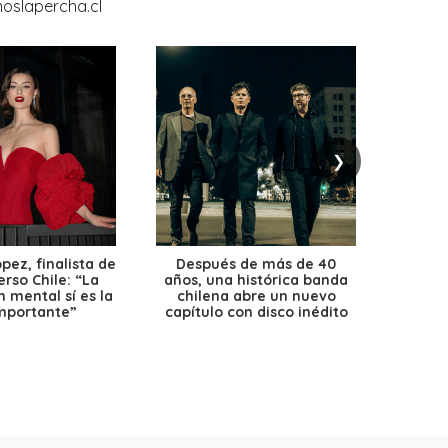
❯
ez, finalista de
Después de más de 40
Ante 
erso Chile: “La
años, una histórica banda
petr
 mental sí es la
chilena abre un nuevo
precio
mportante”
capítulo con disco inédito