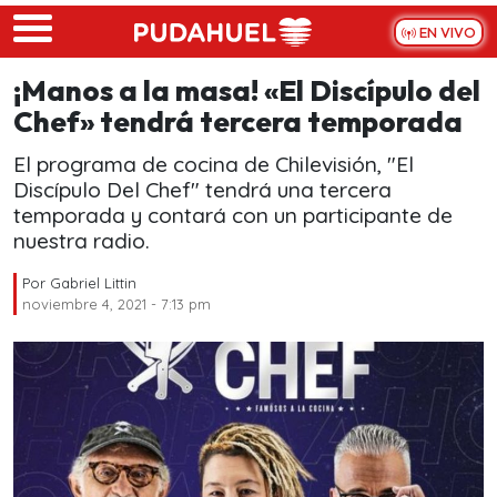
Skip to main content
EN VIVO
¡Manos a la masa! «El Discípulo del
Chef» tendrá tercera temporada
El programa de cocina de Chilevisión, "El
Discípulo Del Chef" tendrá una tercera
temporada y contará con un participante de
nuestra radio.
Por
Gabriel Littin
noviembre 4, 2021 - 7:13 pm