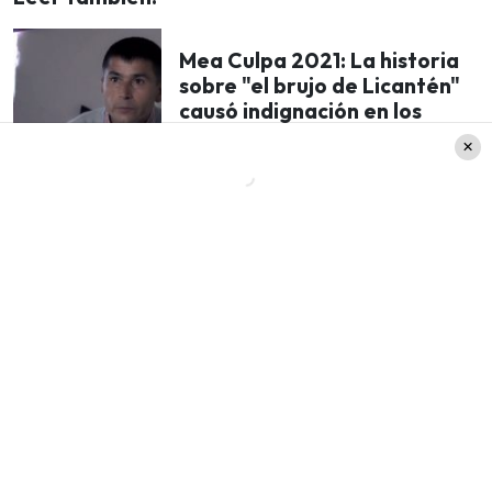
Mea Culpa 2021: La historia
sobre "el brujo de Licantén"
causó indignación en los
televidentes
Las declaraciones de
Lorena
Espinosa Cáceres
Luego de afirmar en Mea Culpa que no recibe
visitas, Lorena comentó que «duele mucho
haberme perdido los cumpleaños de mis hijos,
cuando pasaron de curso, el día de la madre,
pascua, año nuevo, cuando salieron de octavo,
eso duele».