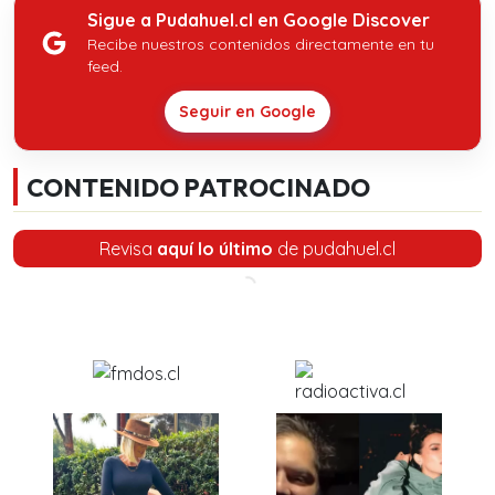
Sigue a Pudahuel.cl en Google Discover
Recibe nuestros contenidos directamente en tu
feed.
Seguir en Google
CONTENIDO PATROCINADO
Revisa
aquí lo último
de pudahuel.cl