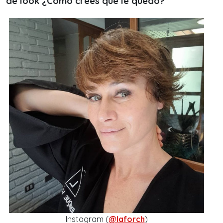
de look ¿Cómo crees que le quedó?
Instagram (
@laforch
)