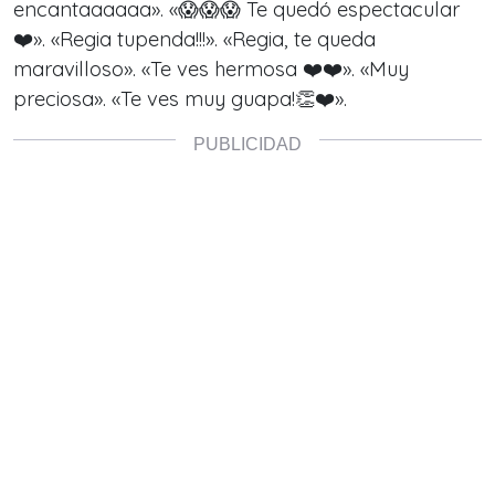
encantaaaaaa». «😱😱😱 Te quedó espectacular
❤️». «Regia tupenda!!!». «Regia, te queda
maravilloso». «Te ves hermosa ❤️❤️». «Muy
preciosa». «Te ves muy guapa!👏❤️».