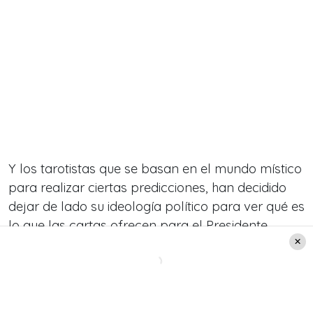
Y los tarotistas que se basan en el mundo místico
para realizar ciertas predicciones, han decidido
dejar de lado su ideología político para ver qué es
lo que las cartas ofrecen para el Presidente
electo y su gobierno.
También te puede interesar:
“Un año de cambio”:
Las predicciones de Yolanda Sultana para este
2022