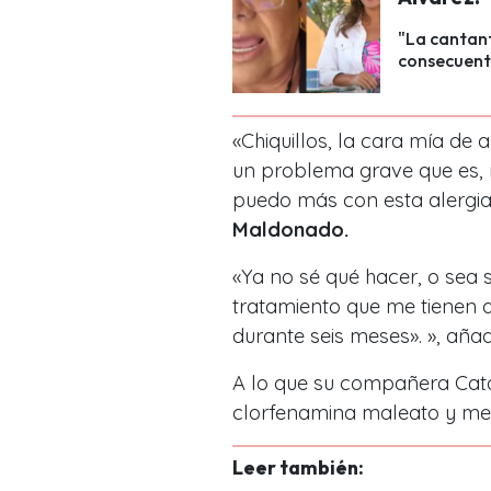
"La cantan
consecuente
«Chiquillos, la cara mía de 
un problema grave que es,
puedo más con esta alergia
Maldonado.
«Ya no sé qué hacer, o sea s
tratamiento que me tienen q
durante seis meses». », añad
A lo que su compañera Cata
clorfenamina maleato y me
Leer también: