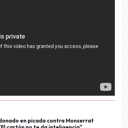
donado en picada contra Monserrat
"El cartón no te da inteligencia"