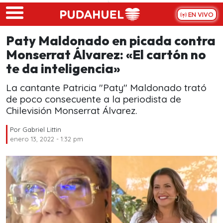
Skip to main content
EN VIVO
Paty Maldonado en picada contra
Monserrat Álvarez: «El cartón no
te da inteligencia»
La cantante Patricia "Paty" Maldonado trató
de poco consecuente a la periodista de
Chilevisión Monserrat Álvarez.
Por
Gabriel Littin
enero 13, 2022 - 1:32 pm