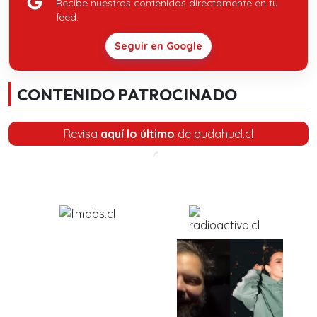
Recibe nuestros contenidos directamente en tu
feed.
Seguir en Google
CONTENIDO PATROCINADO
Revisa
aquí lo último
de pudahuel.cl