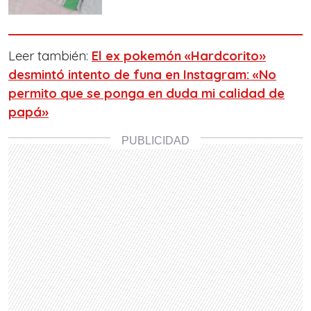
Leer también:
El ex pokemón «Hardcorito»
desmintó intento de funa en Instagram: «No
permito que se ponga en duda mi calidad de
papá»