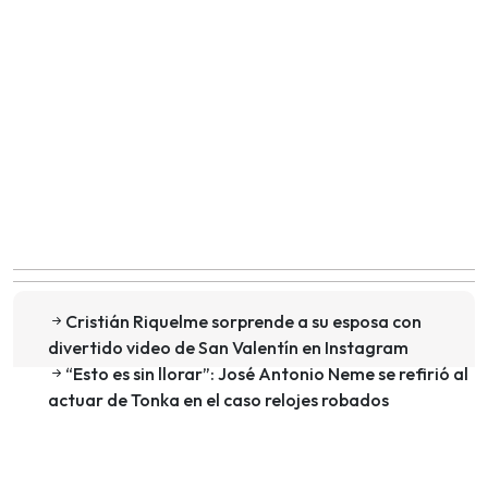
Cristián Riquelme sorprende a su esposa con
divertido video de San Valentín en Instagram
“Esto es sin llorar”: José Antonio Neme se refirió al
actuar de Tonka en el caso relojes robados
Sigue a Pudahuel.cl en Google Discover