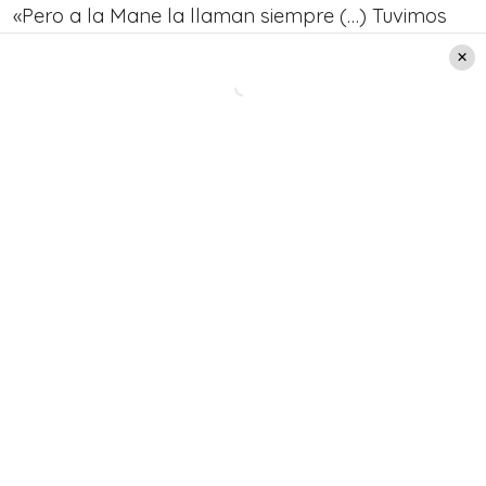
«Pero a la Mane la llaman siempre (…) Tuvimos
que inventarle que había sueldo en este
programa», bromeó de vuelta su amigo Jorge
Zabaleta.
Leer también:
"Zapallito Italiano" en Aquí se
Baila: la bailarina reveló
terrible drama que sufrió el
día de su eliminación
«Oye yo acepté venir porque te quiero de verdad
(…) Yo hago televisión, pero no soy parte de la
televisión”, respondió Mane Swett.