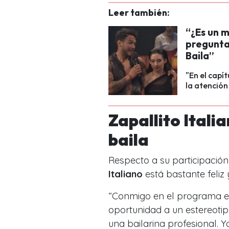
Leer también:
“¿Es un 
pregunta 
Baila”
"En el capí
la atención
Zapallito Itali
baila
Respecto a su participación
Italiano
está bastante feliz 
“Conmigo en el programa e
oportunidad a un estereoti
una bailarina profesional. 