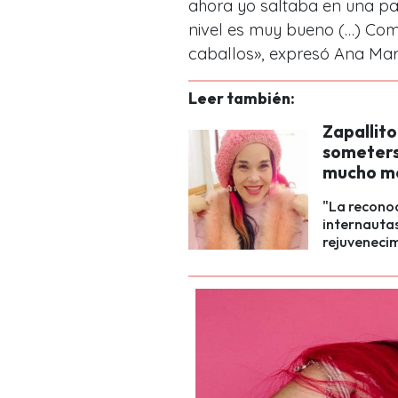
ahora yo saltaba en una pa
nivel es muy bueno (…) Com
caballos», expresó Ana Mar
Leer también:
Zapallito
someterse
mucho me
"La reconoc
internautas
rejuvenecim