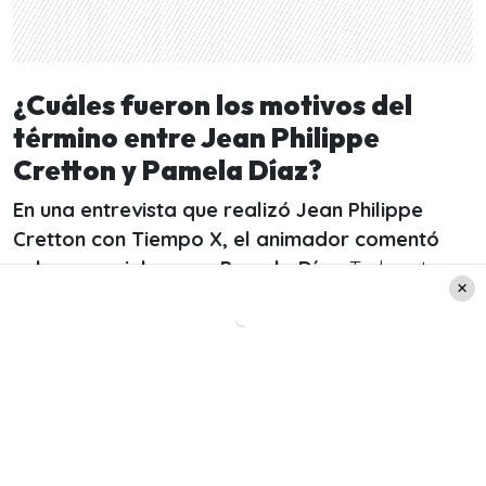
¿Cuáles fueron los motivos del
término entre Jean Philippe
Cretton y Pamela Díaz?
En una entrevista que realizó Jean Philippe
Cretton con Tiempo X, el animador comentó
sobre su quiebre con Pamela Díaz
. Todo esto
ocurrió desde el festival musical masivo,
Lollapalooza
.
Para comenzar,
Jean Philippe Cretton
señaló
que:
«Yo creo que ambos estamos masticando
un proceso que obviamente es doloroso, una
separación es dolorosa, mediáticamente es