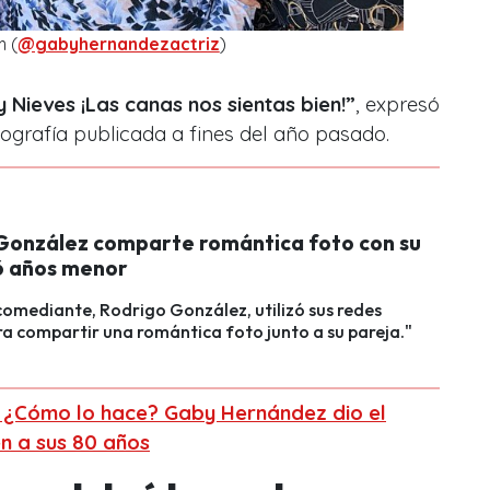
m (
@gabyhernandezactriz
)
Nieves ¡Las canas nos sientas bien!”
, expresó
grafía publicada a fines del año pasado.
González comparte romántica foto con su
6 años menor
 comediante, Rodrigo González, utilizó sus redes
ra compartir una romántica foto junto a su pareja."
¿Cómo lo hace? Gaby Hernández dio el
en a sus 80 años