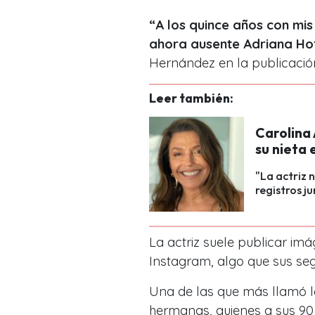
“A los quince años con mis
ahora ausente Adriana Hof
Hernández en la publicació
Leer también:
Carolina 
su nieta
"La actriz 
registros j
La actriz suele publicar imá
Instagram, algo que sus se
Una de las que más llamó l
hermanas, quienes a sus 90