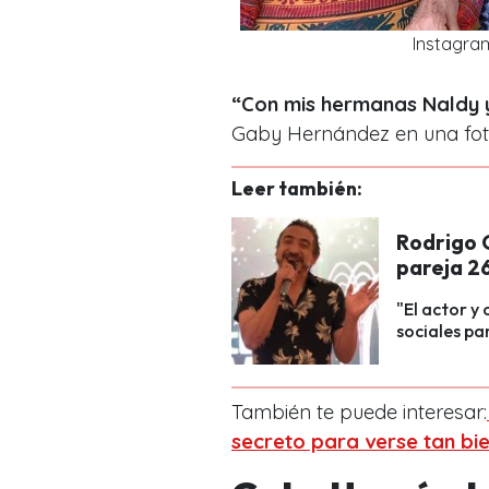
Instagra
“Con mis hermanas Naldy y 
Gaby Hernández en una foto
Leer también:
Rodrigo 
pareja 2
"El actor y
sociales pa
También te puede interesar:
secreto para verse tan bi