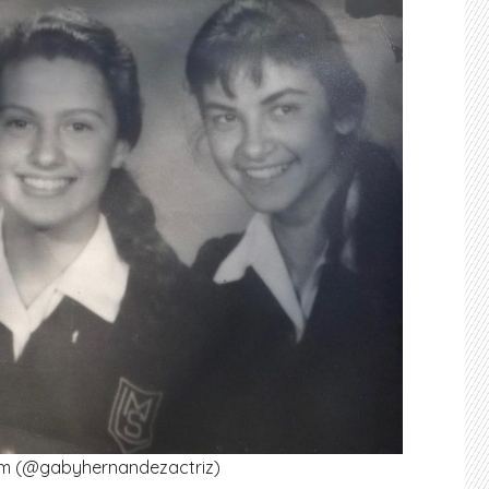
am (@gabyhernandezactriz)