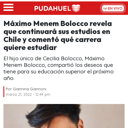
Skip to main content
EN VIVO
Máximo Menem Bolocco revela
que continuará sus estudios en
Chile y comentó qué carrera
quiere estudiar
El hijo único de Cecilia Bolocco, Máximo
Menem Bolocco, compartió los deseos que
tiene para su educación superior el próximo
año.
Por
Giannina Giannoni
marzo 21, 2022 - 12:44 pm