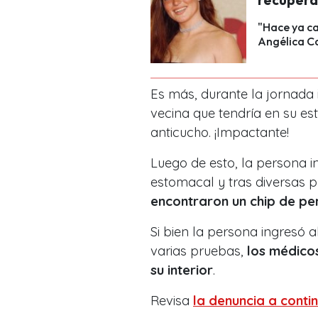
recupera
"Hace ya ca
Angélica Ca
Es más, durante la jornada
vecina que tendría en su es
anticucho. ¡Impactante!
Luego de esto, la persona i
estomacal y tras diversas 
encontraron un chip de perr
Si bien la persona ingresó 
varias pruebas,
los médicos
su interior
.
Revisa
la denuncia a conti