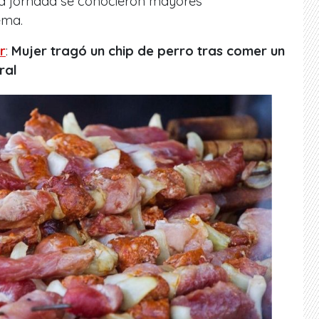
sta jornada se conocieron mayores
ema.
r
:
Mujer tragó un chip de perro tras comer un
ral