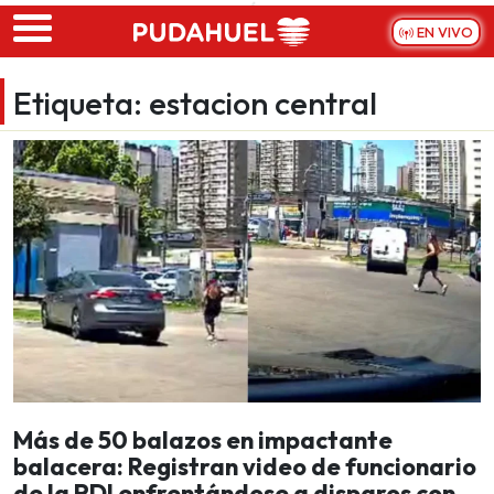
Skip to main content
EN VIVO
Etiqueta:
estacion central
Más de 50 balazos en impactante
balacera: Registran video de funcionario
de la PDI enfrentándose a disparos con