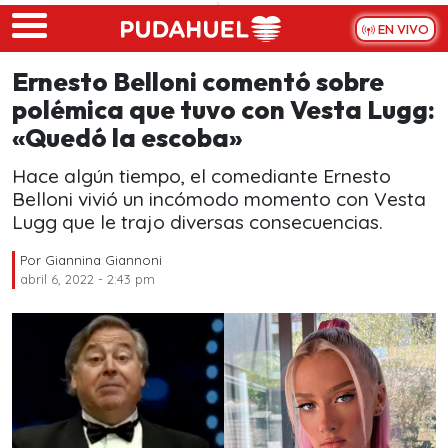
Skip to main content
EN VIVO
Ernesto Belloni comentó sobre
polémica que tuvo con Vesta Lugg:
«Quedó la escoba»
Hace algún tiempo, el comediante Ernesto
Belloni vivió un incómodo momento con Vesta
Lugg que le trajo diversas consecuencias.
Por
Giannina Giannoni
abril 6, 2022 - 2:43 pm