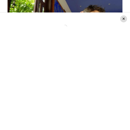
Créditos: Instagram @jordicastell
Los detalles de la querella
Luego añaden el resto: «
Y si les cuento la razón
por la que su hija, su hija mayor, la que tuvo
con Giuliana Sotela, la Constanza, estuvo
enojada con él un año y medio porque se metió