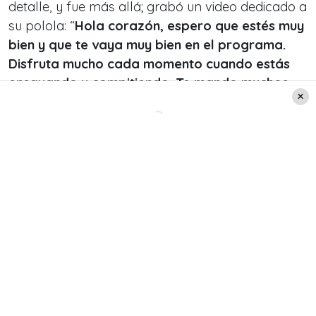
detalle, y fue más allá; grabó un video dedicado a
su polola: “
Hola corazón, espero que estés muy
bien y que te vaya muy bien en el programa.
Disfruta mucho cada momento cuando estás
ensayando y compitiendo. Te mando muchos
besitos
”, expresó Isla en el registro, el cual
quebró a la brasileña.
Canal 13