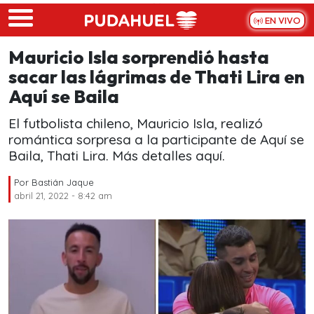
Skip to main content
EN VIVO
Mauricio Isla sorprendió hasta
sacar las lágrimas de Thati Lira en
Aquí se Baila
El futbolista chileno, Mauricio Isla, realizó
romántica sorpresa a la participante de Aquí se
Baila, Thati Lira. Más detalles aquí.
Por
Bastián Jaque
abril 21, 2022 - 8:42 am