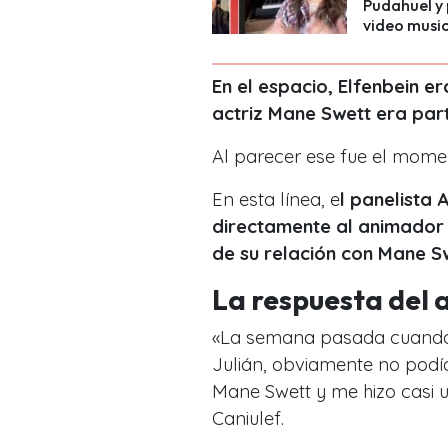
Pudahuel y 
video music
En el espacio, Elfenbein e
actriz Mane Swett era part
Al parecer ese fue el mom
En esta línea, e
l panelista 
directamente al animador 
de su relación con Mane S
La respuesta del
«La semana pasada cuando m
Julián, obviamente no podí
Mane Swett y me hizo casi
Caniulef.