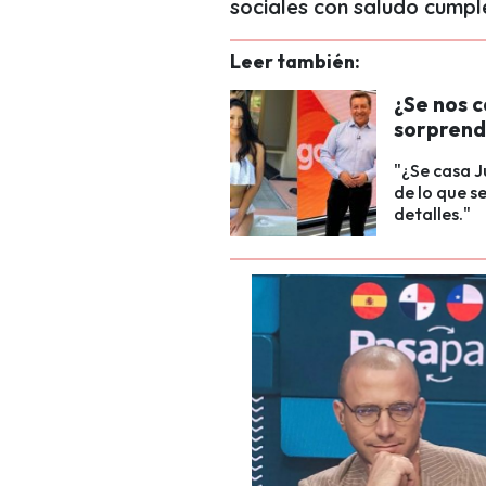
sociales con saludo cump
Leer también:
¿Se nos c
sorprend
"¿Se casa J
de lo que s
detalles."