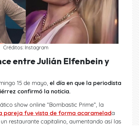
Créditos: Instagram
ce entre Julián Elfenbein y
omingo 15 de mayo,
el día en que la periodista
érrez confirmó la noticia.
ático show online “Bombastic Prime”, la
a pareja fue vista de forma acaramelad
a
un restaurante capitalino, aumentando así las