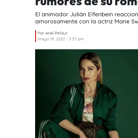
rumores de su ro
El animador Julián Elfenbein reaccion
amorosamente con la actriz Mane Sw
Por
Ariel Pefaur
mayo 19, 2022 - 3:37 pm