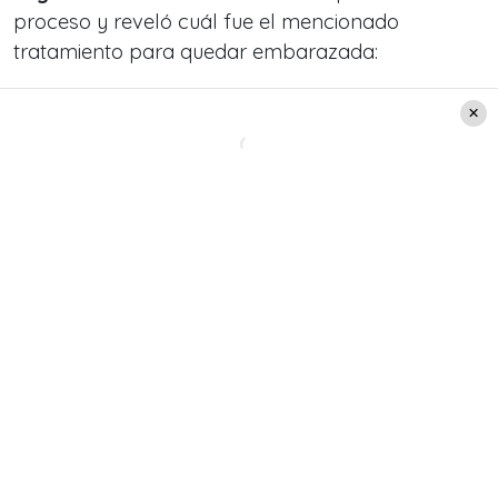
proceso y reveló cuál fue el mencionado
tratamiento para quedar embarazada:
«Hago in vitro. Nadie cuidará a mi hijo como yo.
Por suerte puedo hacerlo y es por eso que
estoy ilusionada»,
comentó la modelo
trasandina.