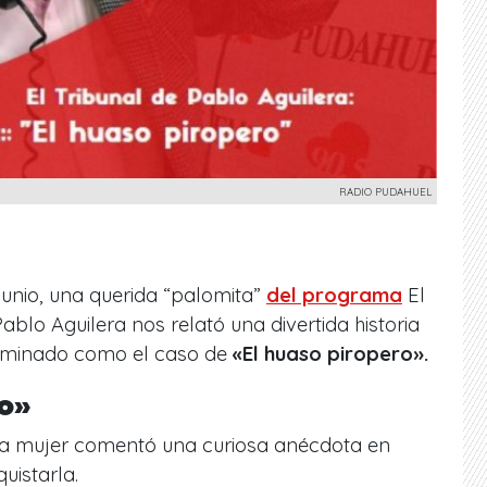
RADIO PUDAHUEL
 junio, una querida “palomita”
del programa
El
blo Aguilera nos relató una divertida historia
ominado como el caso de
«El huaso piropero».
ro»
la mujer comentó una curiosa anécdota en
uistarla.