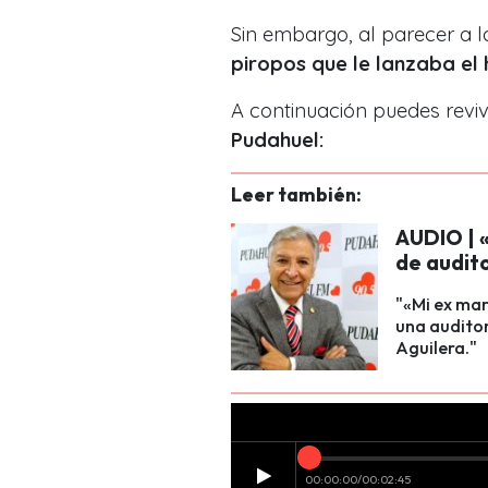
Sin embargo, al parecer a l
piropos que le lanzaba el
A continuación puedes revivi
Pudahuel:
Leer también:
AUDIO | 
de audit
"«Mi ex mar
una auditor
Aguilera."