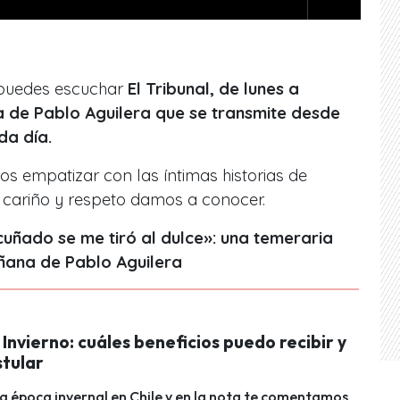
 puedes escuchar
El Tribunal, de lunes a
 de Pablo Aguilera que se transmite desde
da día.
s empatizar con la
s íntimas historias de
 cariño y respeto damos a conocer.
cuñado se me tiró al dulce»: una temeraria
ñana de Pablo Aguilera
Invierno: cuáles beneficios puedo recibir y
tular
 época invernal en Chile y en la nota te comentamos