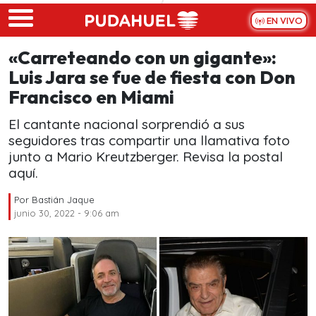
Skip to main content
EN VIVO
«Carreteando con un gigante»:
Luis Jara se fue de fiesta con Don
Francisco en Miami
El cantante nacional sorprendió a sus
seguidores tras compartir una llamativa foto
junto a Mario Kreutzberger. Revisa la postal
aquí.
Por
Bastián Jaque
junio 30, 2022 - 9:06 am