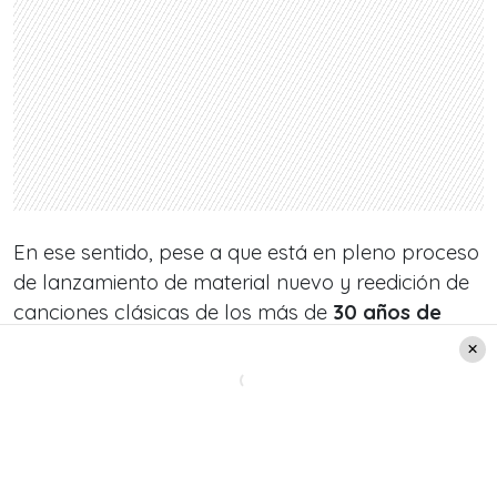
En ese sentido, pese a que está en pleno proceso
de lanzamiento de material nuevo y reedición de
canciones clásicas de los más de
30 años de
carrera de Lucho
; para darles un toque
novedoso pero fiel a su estilo original en su nuevo
disco, el artista tuvo tiempo para irse de fiesta
con el reconocido animador de la
Teletón
, como
él mismo detalló en la descripción de la foto.