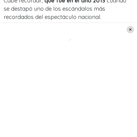
Cabe recordar,
que fue en el año 2013
cuando
se destapó uno de los escándalos
más
recordados del espectáculo nacional.
Leer también:
"Fueron lindos años": Raquel
Argandoña recordó el gesto
que tuvo Pangal Andrade con
ella
En ese contexto,
se conoció que Paloma Aliaga
,
engañó a su marido en ese momento,
Daniel
“Palomo” Valenzuela
, con su
hermano
Cristóbal Valenzuela.