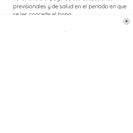
previsionales y de salud en el período en que
se les concede el bono.
No trabajar en una institución del Estado o en
una empresa que tenga participación pública
superior al 50%.
No registren solicitudes pendientes como
beneficiarias del Subsidio al Empleo Joven.
Lee también:
Vocales de Mesa 2022: ¿Estoy o
no seleccionado para el Plebiscito de Salida?
Leer también:
Se abre el plazo de excusas
para vocales de mesa en el
Plebiscito: Estas son las
causales y multas