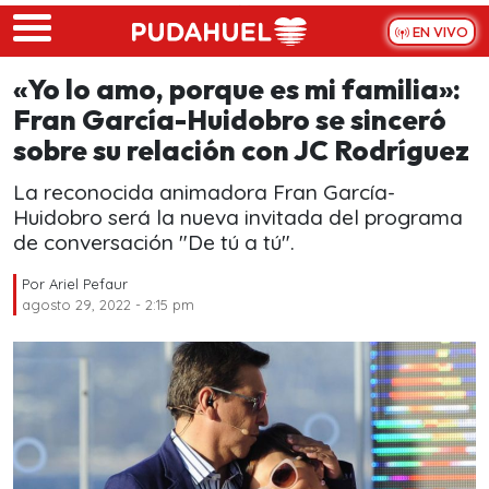
Skip to main content
EN VIVO
«Yo lo amo, porque es mi familia»:
Fran García-Huidobro se sinceró
sobre su relación con JC Rodríguez
La reconocida animadora Fran García-
Huidobro será la nueva invitada del programa
de conversación "De tú a tú".
Por
Ariel Pefaur
agosto 29, 2022 - 2:15 pm