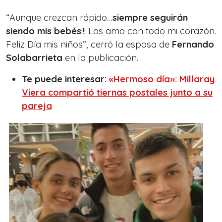
“
Aunque crezcan rápido…
siempre seguirán
siendo mis bebés
!!! Los amo con todo mi corazón.
Feliz Día mis niños
”, cerró la esposa de
Fernando
Solabarrieta
en la publicación.
Te puede interesar:
«Hermoso día»: Millaray
Viera compartió tiernas postales junto a su
pareja