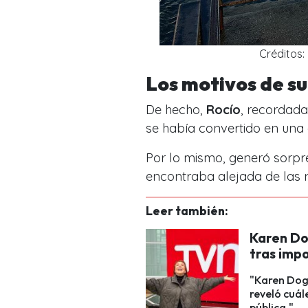
Créditos
Los motivos de s
De hecho,
Rocío
,
recordada 
se había convertido en una 
Por lo mismo, generó sorpr
encontraba alejada de las r
Leer también:
Karen Do
tras imp
"Karen Dog
reveló cuál
pública."