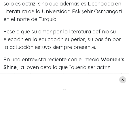
solo es actriz, sino que además es Licenciada en
Literatura de la Universidad Eskişehir Osmangazi
en el norte de Turquía.
Pese a que su amor por la literatura definió su
elección en la educación superior, su pasión por
la actuación estuvo siempre presente.
En una entrevista reciente con el medio
Women’s
Shine
, la joven detalló que “
quería ser actriz
desde que tengo memoria… en cada momento de
mis años universitarios, supe que cuando
terminara la escuela, invertiría en mí misma para
convertirme en actriz
”.