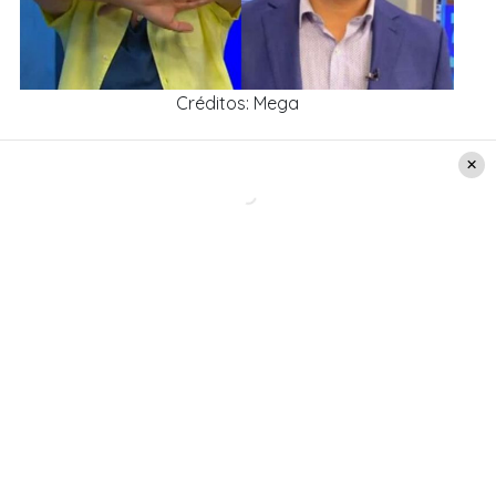
Créditos: Mega
Leer también:
«¿Por qué pago impuestos para
esto?»: Así fue el furioso descargo de José
Antonio Neme contra Gonzalo de la Carrera
El coqueto momento entre José
Antonio Neme y Roberto Saa
Sin embargo, un divertido momento se vivió en el
set del
Mucho Gusto tras el furioso descargo de
Neme.