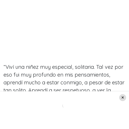
“
Viví una niñez muy especial, solitaria. Tal vez por
eso fui muy profundo en mis pensamientos,
aprendí mucho a estar conmigo, a pesar de estar
tan solito. Aprendí a ser respetuoso, a ver la
realidad, a tener los pies sobre la tierra, a
preguntar cuando no sabía, a callar cuando
debía. Uno tiene que ser siempre prudente
”, cerró.
Te puede interesar:
Radio Pudahuel cumple