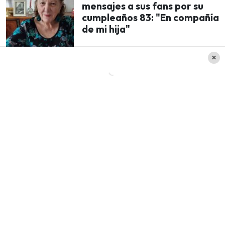
mensajes a sus fans por su
cumpleaños 83: "En compañía
de mi hija"
«Podría haber algo un poquito más fuerte que
7,0. O sea, un 7,5, 8,0; pero entre diciembre y
febrero. Lo hemos dicho en otros live, lo
habíamos visto ya. Pero puede haber
movimiento sísmico en esa fecha o puede venir
algo más fuerte».