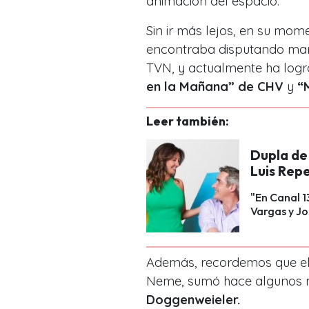
animación del espacio.
Sin ir más lejos, en su mom
encontraba disputando mano
TVN, y actualmente ha logr
en la Mañana” de CHV
y
“
Leer también:
Dupla de 
Luis Repe
"En Canal 1
Vargas y Jo
Además, recordemos que el
Neme, sumó hace algunos 
Doggenweieler.