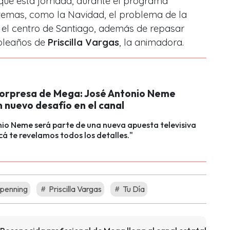
que esta jornada, durante el programa
 temas, como la Navidad, el problema de la
n el centro de Santiago, además de repasar
pleaños de
Priscilla Vargas
, la animadora.
sorpresa de Mega: José Antonio Neme
n nuevo desafío en el canal
io Neme será parte de una nueva apuesta televisiva
á te revelamos todos los detalles."
epenning
Priscilla Vargas
Tu Día