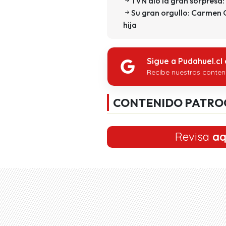
TVN dio la gran sorpresa:
Su gran orgullo: Carmen 
hija
Sigue a Pudahuel.cl
Recibe nuestros conten
CONTENIDO PATRO
Revisa
aq