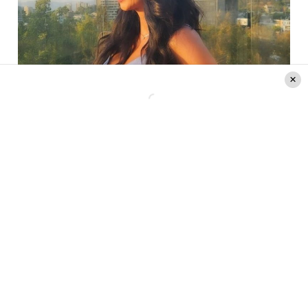
Pamela Díaz Foto Escote
Lee también:
Mario Velasco reveló nuevos
detalles sobre el quiebre amoroso entre Marité
Matus y Camilo Huerta