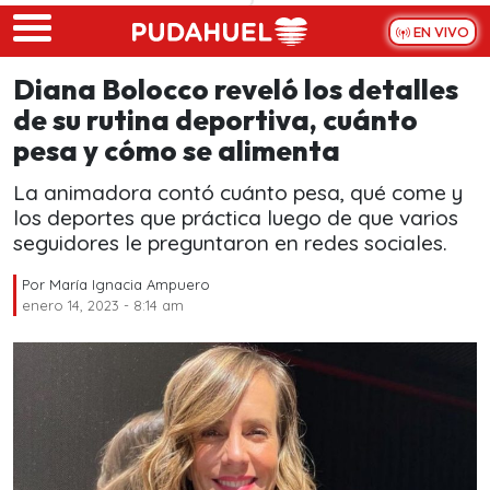
Skip to main content
EN VIVO
Diana Bolocco reveló los detalles
de su rutina deportiva, cuánto
pesa y cómo se alimenta
La animadora contó cuánto pesa, qué come y
los deportes que práctica luego de que varios
seguidores le preguntaron en redes sociales.
Por
María Ignacia Ampuero
enero 14, 2023 - 8:14 am