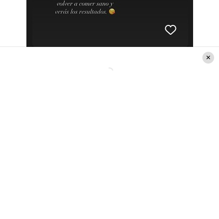
Créditos: Instagram @dianaboloccof
La rutina de ejercicios de la
conductora
Minutos después, otra de sus seguidoras le
preguntó a Diana Bolocco, cómo se “cuidaba” y
qué tipo de actividad física realizaba “para estar
tan estupenda”.
Ante eso, la
conductora
respondió:
“¡Muchas
gracias! Con el deporte voy variando, pero
incluí pesas en mi entrenamiento (hago HIIT
también) y estoy caminando harto