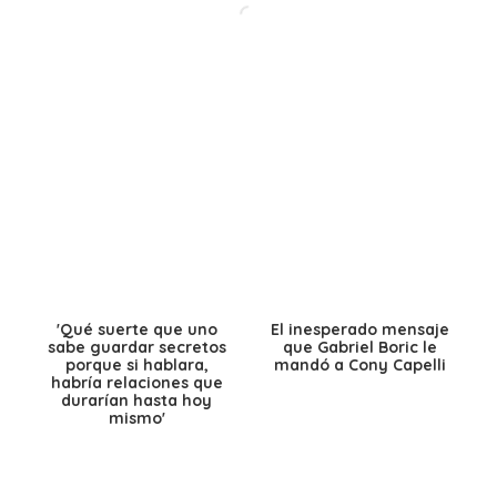
'Qué suerte que uno
El inesperado mensaje
sabe guardar secretos
que Gabriel Boric le
porque si hablara,
mandó a Cony Capelli
habría relaciones que
durarían hasta hoy
mismo'