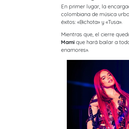
En primer lugar, la encarga
colombiana de música urb
éxitos:
«Bichota»
y
«Tusa».
Mientras que, el cierre que
Mami
que hará bailar a tod
enamores».