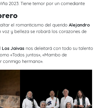
Viña 2023: Tiene temor por un comediante
brero
faltar el romanticismo del querido
Alejandro
n voz y belleza se robará los corazones de
l
Los Jaivas
nos deleitará con todo su talento
 como
«Todos juntos», «Mambo de
er conmigo hermano»
.