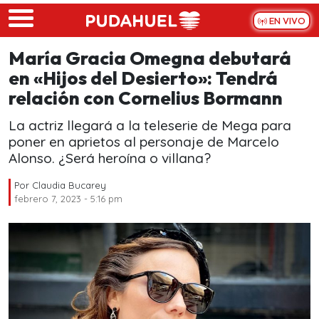
Skip to main content
EN VIVO
María Gracia Omegna debutará
en «Hijos del Desierto»: Tendrá
relación con Cornelius Bormann
La actriz llegará a la teleserie de Mega para
poner en aprietos al personaje de Marcelo
Alonso. ¿Será heroína o villana?
Por
Claudia Bucarey
febrero 7, 2023 - 5:16 pm