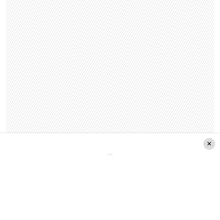
Asimismo, pondrá en aprietos al alemán, luego
de llegar a su casa con las cenizas de su fallecido
padre y prestándose como su madrastra. Es por