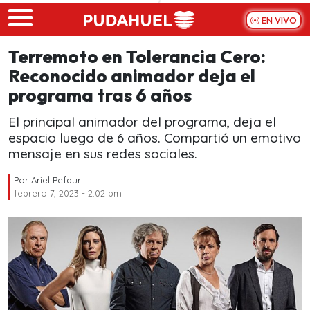
Skip to main content
EN VIVO
Terremoto en Tolerancia Cero:
Reconocido animador deja el
programa tras 6 años
El principal animador del programa, deja el
espacio luego de 6 años. Compartió un emotivo
mensaje en sus redes sociales.
Por
Ariel Pefaur
febrero 7, 2023 - 2:02 pm