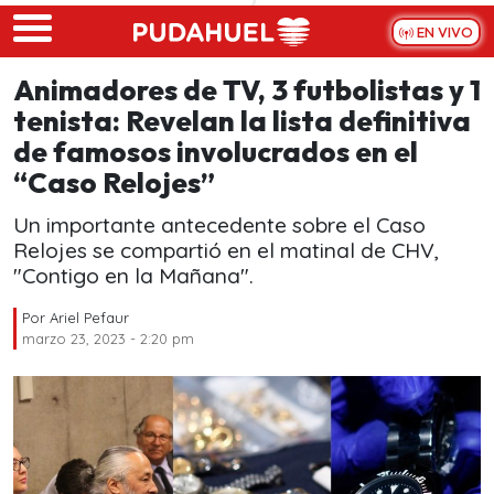
Skip to main content
EN VIVO
Animadores de TV, 3 futbolistas y 1
tenista: Revelan la lista definitiva
de famosos involucrados en el
“Caso Relojes”
Un importante antecedente sobre el Caso
Relojes se compartió en el matinal de CHV,
"Contigo en la Mañana".
Por
Ariel Pefaur
marzo 23, 2023 - 2:20 pm